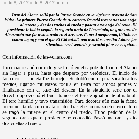
junio 8, 2017
junio 8, 2017
admin
Juan del Álamo salió por la Puerta Grande en la vigésimo novena de San
Isidro. La primera Puerta Grande de su carrera. Ocurrió tras cortar una oreja
al tercero y dar dos vueltas al ruedo y pasear otra oreja del sexto. El
presidente le había negado la segunda oreja de Licenciado, un gran toro de
Alcurrucén que fue ovacionado en el arrastre. Como Antequerano, lidiado en
cuarto lugar, y con el que El Cid saludó una ovación. Joselito Adame fue
silenciado en el segundo y escuchó pitos en el quinto.
Con información de las-ventas.com
Licenciado salió dormido y se frenó en el capote de Juan del Álamo
sin llegar a pasar, hasta que despertó por verónicas. El inicio de
faena con la muleta fue lo mejor. Se dobló con el para sacarlo a los
medios, ligando muletazos rodilla en tierra por ambos pitones y
finalizando con el pase del desdén. En la siguiente serie por el
derecho aprovechó el buen tranco del toro e igualmente al natural.
El toro humilló y tuvo transmisión. Para decorar aún más la faena
inició una tanda con un afarolado. Tras el estoconazo efectivo el toro
se tragó la muerte en el centro del ruedo. Hubo petición de la
segunda oreja que el presidente no concedió. Paseó una oreja y dio
dos vueltas al ruedo.