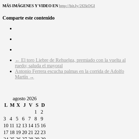
MÁS IMÁGENES Y VIDEO EN
http://bit.ly/2f2kOGl
Comparte este contenido
←
El toro Liebre de Rehuelga, premiado con la vuelta al
ruedo; saluda el mayoral
Antonio Ferrera escucha palmas en la corrida de Adolfo
Martín
→
agosto 2026
L
M
X
J
V
S
D
1
2
3
4
5
6
7
8
9
10
11
12
13
14
15
16
17
18
19
20
21
22
23