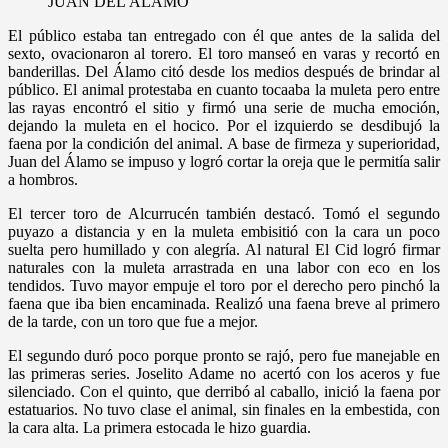
JUAN DEL ÁLAMO
El público estaba tan entregado con él que antes de la salida del
sexto, ovacionaron al torero. El toro manseó en varas y recortó en
banderillas. Del Álamo citó desde los medios después de brindar al
público. El animal protestaba en cuanto tocaaba la muleta pero entre
las rayas encontró el sitio y firmó una serie de mucha emoción,
dejando la muleta en el hocico. Por el izquierdo se desdibujó la
faena por la condición del animal. A base de firmeza y superioridad,
Juan del Álamo se impuso y logró cortar la oreja que le permitía salir
a hombros.
El tercer toro de Alcurrucén también destacó. Tomó el segundo
puyazo a distancia y en la muleta embisitió con la cara un poco
suelta pero humillado y con alegría. Al natural El Cid logró firmar
naturales con la muleta arrastrada en una labor con eco en los
tendidos. Tuvo mayor empuje el toro por el derecho pero pinchó la
faena que iba bien encaminada. Realizó una faena breve al primero
de la tarde, con un toro que fue a mejor.
El segundo duró poco porque pronto se rajó, pero fue manejable en
las primeras series. Joselito Adame no acertó con los aceros y fue
silenciado. Con el quinto, que derribó al caballo, inició la faena por
estatuarios. No tuvo clase el animal, sin finales en la embestida, con
la cara alta. La primera estocada le hizo guardia.